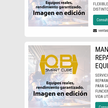
FLEXIBLE
DISTINT
Consult
venta
MAN
REP
EQU
SERVICI
REPARA
PARA G
FUNCIO
VIDA UT
Consu