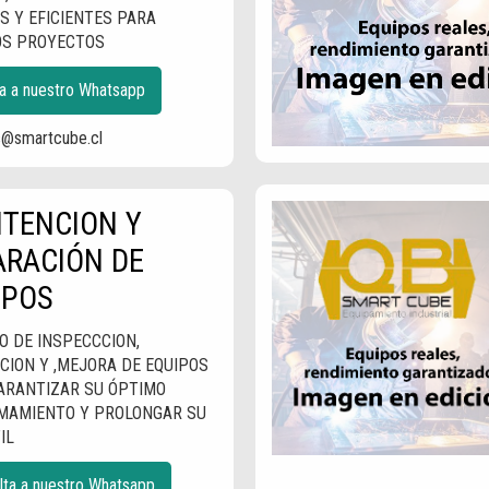
S Y EFICIENTES PARA
OS PROYECTOS
a a nuestro Whatsapp
s@smartcube.cl
TENCION Y
ARACIÓN DE
IPOS
O DE INSPECCCION,
CION Y ,MEJORA DE EQUIPOS
ARANTIZAR SU ÓPTIMO
MAMIENTO Y PROLONGAR SU
IL
lta a nuestro Whatsapp