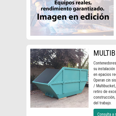
MULTI
Contenedores
su instalación
en epacios re
Operan cin si
/ Multibucket,
retiro de exce
construcción,
del trabajo.
Consulta a