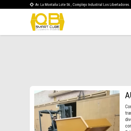
Av. La Montaña Lote 56 , Complejo Industrial Los Libertadores.
A
Con
tra
di
con