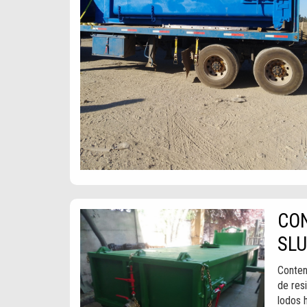
CO
SL
Conten
de res
lodos 