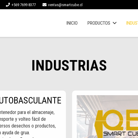
+569 7699 8377
ventas@smartcube.cl
INICIO
PRODUCTOS
INDUS
INDUSTRIAS
UTOBASCULANTE
tenedor para el almacenaje,
nsporte y volteo fácil de
versos desechos o productos,
 ayuda de grua.