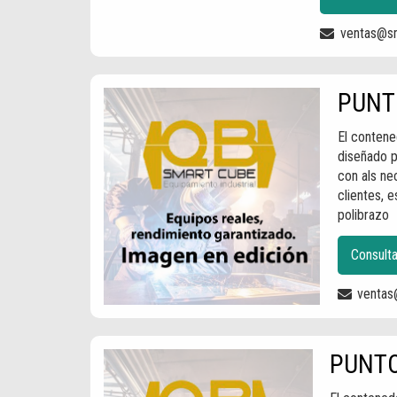
ventas@sm
PUNTO
El contene
diseñado p
con als ne
clientes, e
polibrazo
Consult
ventas
PUNTO