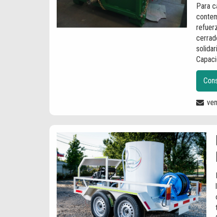
Para c
contem
refuerz
cerrad
solidar
Capaci
Cons
ve