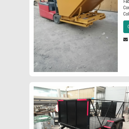
Fa
Co
Col